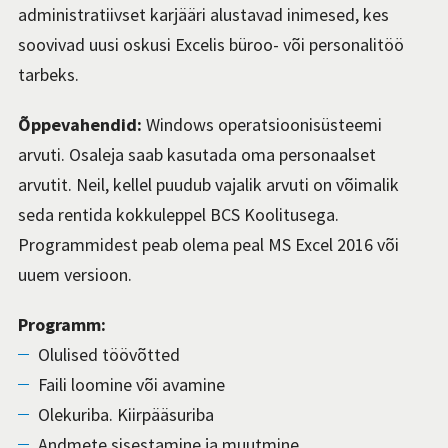
administratiivset karjääri alustavad inimesed, kes
soovivad uusi oskusi Excelis büroo- või personalitöö
tarbeks.
Õppevahendid:
Windows operatsioonisüsteemi
arvuti. Osaleja saab kasutada oma personaalset
arvutit. Neil, kellel puudub vajalik arvuti on võimalik
seda rentida kokkuleppel BCS Koolitusega.
Programmidest peab olema peal MS Excel 2016 või
uuem versioon.
Programm:
Olulised töövõtted
Faili loomine või avamine
Olekuriba. Kiirpääsuriba
Andmete sisestamine ja muutmine