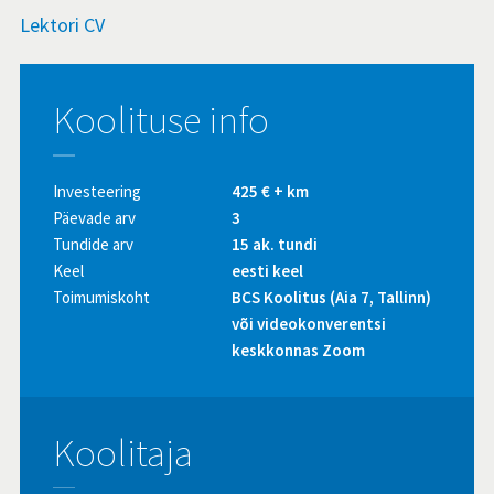
Lektori CV
Koolituse info
Investeering
425 € + km
Päevade arv
3
Tundide arv
15 ak. tundi
Keel
eesti keel
Toimumiskoht
BCS Koolitus (Aia 7, Tallinn)
või videokonverentsi
keskkonnas Zoom
Koolitaja