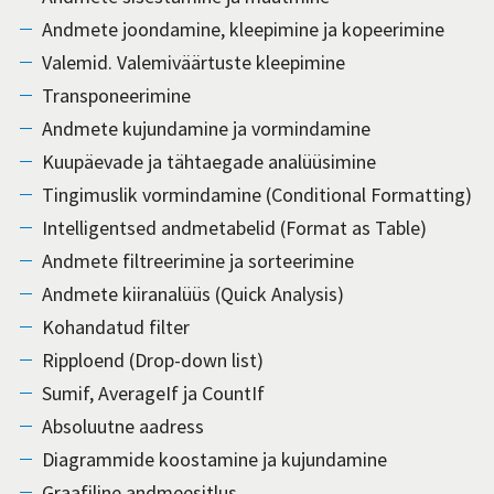
Andmete joondamine, kleepimine ja kopeerimine
Valemid. Valemiväärtuste kleepimine
Transponeerimine
Andmete kujundamine ja vormindamine
Kuupäevade ja tähtaegade analüüsimine
Tingimuslik vormindamine (Conditional Formatting)
Intelligentsed andmetabelid (Format as Table)
Andmete filtreerimine ja sorteerimine
Andmete kiiranalüüs (Quick Analysis)
Kohandatud filter
Ripploend (Drop-down list)
Sumif, AverageIf ja CountIf
Absoluutne aadress
Diagrammide koostamine ja kujundamine
Graafiline andmeesitlus