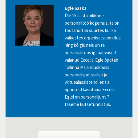
Egle Saska
Üle 25 aasta pikkune
personalitöö kogemus, ta on
töötanud nii suurtes kui ka
väikestes organisatsioonides
ning kõigis neis on ta
personalitöös igapäevaselt
vajanud Excelit. Egle õpetab
Tallinna Majanduskoolis
personalispetsialisti ja
virtuaalassistendi eriala
õppureid kasutama Excelit.
Eglel on personalijuht 7
taseme kutsetunnistus.