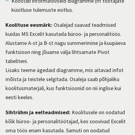
Koostab informatiivseid diagramme (nt töötajate
küsitluse tulemuste esitlus.
Koolituse eesmärk:
Osalejad saavad teadmised
kuidas MS Excelit kasutada büroo- ja personalitöös.
Alustame A-st ja B-st nagu summerimine ja kuupäeva
funktsioon ning jõuame välja lihtsamate Pivot
tabeliteni.
Lisaks teeme ägedaid diagramme, mis aitavad infot
mõista ja teistele selgitada. Osaleja saab põhjaliku
koolitusmaterjali, kus funktsioonid on nii inglise kui
eesti keeles.
Sihtrühm ja eelteadmised:
Koolitusele on oodatud
kõik büroo- ja personalitöötajad, kes soovivad Excelit
oma töös enam kasutada. Samuti on oodatud