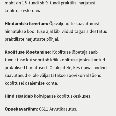
maht on 15 tundi sh 9 tundi praktilisi harjutusi
koolituskeskkonnas.
Hindamiskriteerium:
Õpiväljundite saavutamist
hinnatakse koolituse ajal läbi viidud tagasisidestatud
praktiliste harjutuste põhjal.
Koolituse lõpetamine:
Koolituse lõpetaja saab
tunnistuse kui sooritab kõik koolituse jooksul antud
praktilised harjutused. Osalejatele, kes õpiväljundeid
saavutanud ei ole väljastatakse soovi korral tõend
koolitusel osalemise kohta.
Hind sisaldab
kohvipause koolituskeskuses.
Õppekavarühm:
0611 Arvutikasutus.