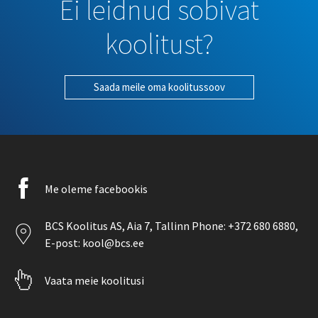
Ei leidnud sobivat
koolitust?
Saada meile oma koolitussoov
Facebook
Me oleme facebookis
icon
Location
BCS Koolitus AS,
Aia 7
, Tallinn Phone:
+372 680 6880
,
icon
E-post:
kool@bcs.ee
Pointer
Vaata meie koolitusi
icon