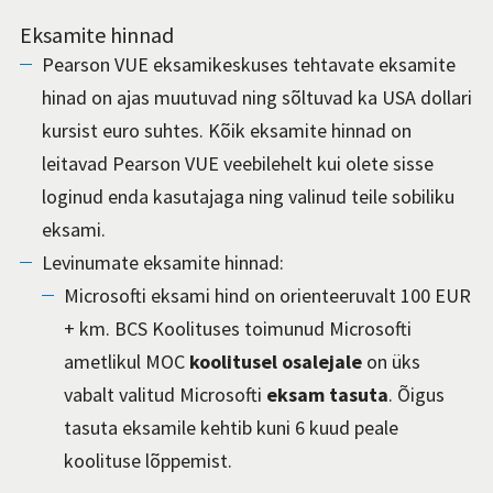
Eksamite hinnad
Pearson VUE eksamikeskuses tehtavate eksamite
hinad on ajas muutuvad ning sõltuvad ka USA dollari
kursist euro suhtes. Kõik eksamite hinnad on
leitavad Pearson VUE veebilehelt kui olete sisse
loginud enda kasutajaga ning valinud teile sobiliku
eksami.
Levinumate eksamite hinnad:
Microsofti eksami hind on orienteeruvalt 100 EUR
+ km. BCS Koolituses toimunud Microsofti
ametlikul MOC
koolitusel osalejale
on üks
vabalt valitud Microsofti
eksam
tasuta
. Õigus
tasuta eksamile kehtib kuni 6 kuud peale
koolituse lõppemist.