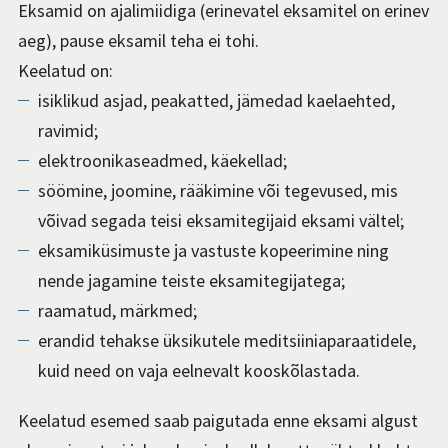
Eksamid on ajalimiidiga (erinevatel eksamitel on erinev
aeg), pause eksamil teha ei tohi.
Keelatud on:
isiklikud asjad, peakatted, jämedad kaelaehted,
ravimid;
elektroonikaseadmed, käekellad;
söömine, joomine, rääkimine või tegevused, mis
võivad segada teisi eksamitegijaid eksami vältel;
eksamiküsimuste ja vastuste kopeerimine ning
nende jagamine teiste eksamitegijatega;
raamatud, märkmed;
erandid tehakse üksikutele meditsiiniaparaatidele,
kuid need on vaja eelnevalt kooskõlastada.
Keelatud esemed saab paigutada enne eksami algust