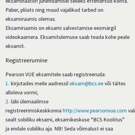
eksaminaatori juhendamisel selleks ettenähtud kohta.
Paber, pliiats ning muud vajalikud tarbed on
eksamiruumis olemas.
Eksamiruumis on eksami salvestamise eesmärgil
videokaamera. Eksamitulemuse saab teada kohe peale
eksamit.
Registreerumine
Pearson VUE eksamitele saab registreeruda:
kirjutades meile aadressil
eksam@bcs.ee
või täites
alloleva vormi;
läbi ülemaailmse
registreerimiskeskkonna
http://www.pearsonvue.com
val
sealt sobiliku eksami, eksamikeskuse “BCS Koolitus”
ja endale sobiliku aja. NB! Seda võimalust ei saa