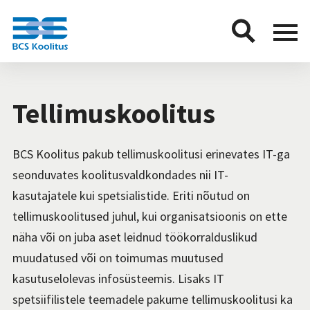
BCS
Menu
button
Tellimuskoolitus
BCS Koolitus pakub tellimuskoolitusi erinevates IT-ga
seonduvates koolitusvaldkondades nii IT-
kasutajatele kui spetsialistide. Eriti nõutud on
tellimuskoolitused juhul, kui organisatsioonis on ette
näha või on juba aset leidnud töökorralduslikud
muudatused või on toimumas muutused
kasutuselolevas infosüsteemis. Lisaks IT
spetsiifilistele teemadele pakume tellimuskoolitusi ka