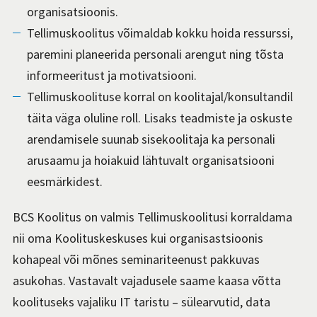
organisatsioonis.
Tellimuskoolitus võimaldab kokku hoida ressurssi,
paremini planeerida personali arengut ning tõsta
informeeritust ja motivatsiooni.
Tellimuskoolituse korral on koolitajal/konsultandil
täita väga oluline roll. Lisaks teadmiste ja oskuste
arendamisele suunab sisekoolitaja ka personali
arusaamu ja hoiakuid lähtuvalt organisatsiooni
eesmärkidest.
BCS Koolitus on valmis Tellimuskoolitusi korraldama
nii oma Koolituskeskuses kui organisastsioonis
kohapeal või mõnes seminariteenust pakkuvas
asukohas. Vastavalt vajadusele saame kaasa võtta
koolituseks vajaliku IT taristu – sülearvutid, data