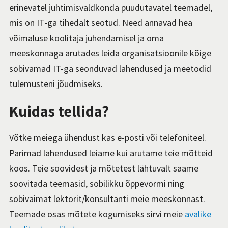
erinevatel juhtimisvaldkonda puudutavatel teemadel,
mis on IT-ga tihedalt seotud. Need annavad hea
võimaluse koolitaja juhendamisel ja oma
meeskonnaga arutades leida organisatsioonile kõige
sobivamad IT-ga seonduvad lahendused ja meetodid
tulemusteni jõudmiseks.
Kuidas tellida?
Võtke meiega ühendust kas e-posti või telefoniteel.
Parimad lahendused leiame kui arutame teie mõtteid
koos. Teie soovidest ja mõtetest lähtuvalt saame
soovitada teemasid, sobilikku õppevormi ning
sobivaimat lektorit/konsultanti meie meeskonnast.
Teemade osas mõtete kogumiseks sirvi meie
avalike