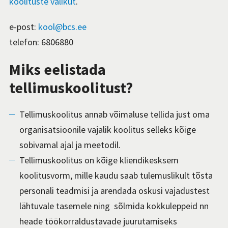
koolituste valikut
.
e-post:
kool@bcs.ee
telefon: 6806880
Miks eelistada
tellimuskoolitust?
Tellimuskoolitus annab võimaluse tellida just oma
organisatsioonile vajalik koolitus selleks kõige
sobivamal ajal ja meetodil.
Tellimuskoolitus on kõige kliendikesksem
koolitusvorm, mille kaudu saab tulemuslikult tõsta
personali teadmisi ja arendada oskusi vajadustest
lähtuvale tasemele ning sõlmida kokkuleppeid nn
heade töökorraldustavade juurutamiseks