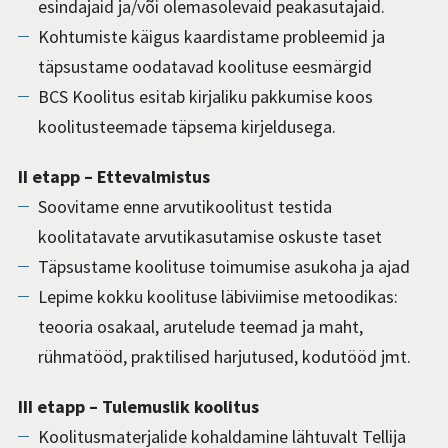
esindajaid ja/või olemasolevaid peakasutajaid.
Kohtumiste käigus kaardistame probleemid ja
täpsustame oodatavad koolituse eesmärgid
BCS Koolitus esitab kirjaliku pakkumise koos
koolitusteemade täpsema kirjeldusega.
II etapp – Ettevalmistus
Soovitame enne arvutikoolitust testida
koolitatavate arvutikasutamise oskuste taset
Täpsustame koolituse toimumise asukoha ja ajad
Lepime kokku koolituse läbiviimise metoodikas:
teooria osakaal, arutelude teemad ja maht,
rühmatööd, praktilised harjutused, kodutööd jmt.
III etapp – Tulemuslik koolitus
Koolitusmaterjalide kohaldamine lähtuvalt Tellija