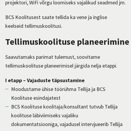
projektori, WiFi võrgu loomiseks vajalikud seadmed jm.
BCS Koolitusest saate tellida ka vene ja inglise
keelseid tellimuskoolitusi.
Tellimuskoolituse planeerimine
Saavutamaks parimat tulemust, soovitame
tellimuskoolituse planeerimisel järgida nelja etappi.
I etapp – Vajaduste täpsustamine
Moodustame ühise töörühma Tellija ja BCS
Koolituse esindajatest
BCS Koolituse koolitaja/konsultant tutvub Tellija
koolituse läbiviimiseks vajaliku
dokumentatsiooniga, vajadusel intervjueerib Tellija