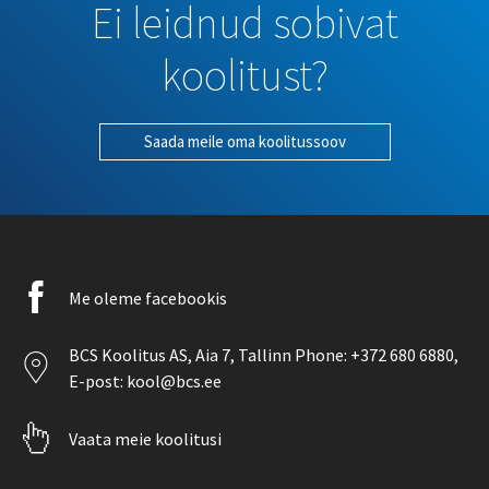
Ei leidnud sobivat
koolitust?
Saada meile oma koolitussoov
Facebook
Me oleme facebookis
icon
Location
BCS Koolitus AS,
Aia 7
, Tallinn Phone:
+372 680 6880
,
icon
E-post:
kool@bcs.ee
Pointer
Vaata meie koolitusi
icon