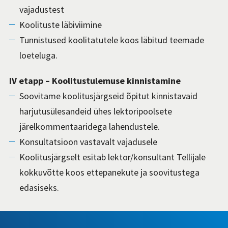
vajadustest
Koolituste läbiviimine
Tunnistused koolitatutele koos läbitud teemade
loeteluga.
IV etapp – Koolitustulemuse kinnistamine
Soovitame koolitusjärgseid õpitut kinnistavaid
harjutusülesandeid ühes lektoripoolsete
järelkommentaaridega lahendustele.
Konsultatsioon vastavalt vajadusele
Koolitusjärgselt esitab lektor/konsultant Tellijale
kokkuvõtte koos ettepanekute ja soovitustega
edasiseks.