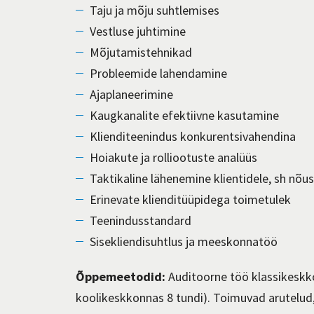
Taju ja mõju suhtlemises
Vestluse juhtimine
Mõjutamistehnikad
Probleemide lahendamine
Ajaplaneerimine
Kaugkanalite efektiivne kasutamine
Klienditeenindus konkurentsivahendina
Hoiakute ja rolliootuste analüüs
Taktikaline lähenemine klientidele, sh nõu
Erinevate klienditüüpidega toimetulek
Teenindusstandard
Sisekliendisuhtlus ja meeskonnatöö
Õppemeetodid:
Auditoorne töö klassikeskko
koolikeskkonnas 8 tundi).
Toimuvad arutelud,