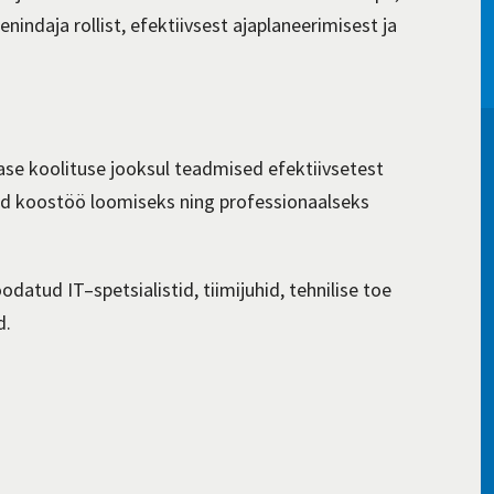
enindaja rollist, efektiivsest ajaplaneerimisest ja
se koolituse jooksul
teadmised efektiivsetest
ed
koostöö loomiseks ning
professionaalseks
oodatud IT
–
spetsialistid, tiimijuhid, tehnilise toe
d
.