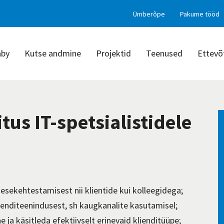
Ümberõpe
Pakume tööd
aby
Kutse andmine
Projektid
Teenused
Ettevõ
tus IT-spetsialistidele
nesekehtestamisest nii klientide kui kolleegidega;
lienditeenindusest, sh kaugkanalite kasutamisel;
ja käsitleda efektiivselt erinevaid klienditüüpe;