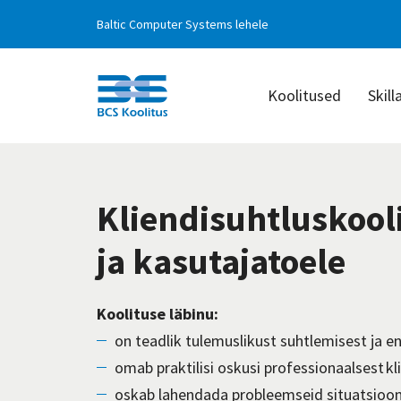
Baltic Computer Systems lehele
Koolitused
Skill
BCS
Koolitus
Kliendisuhtluskooli
ja kasutajatoele
Koolituse läbinu:
on teadlik tulemuslikust suhtlemisest ja e
omab praktilisi oskusi professionaalsest k
oskab lahendada probleemseid situatsioone 