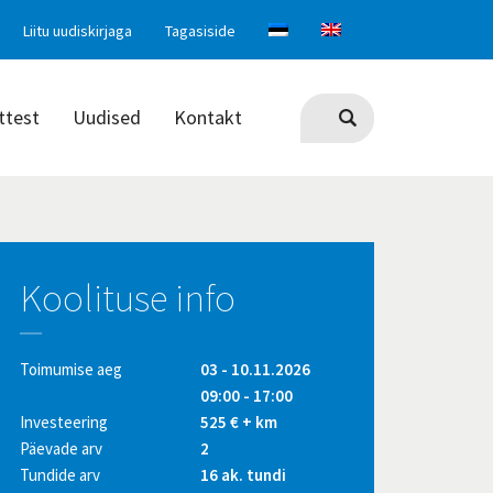
Liitu uudiskirjaga
Tagasiside
ttest
Uudised
Kontakt
Koolituse info
Toimumise aeg
03 - 10.11.2026
09:00 - 17:00
Investeering
525 € + km
Päevade arv
2
Tundide arv
16 ak. tundi