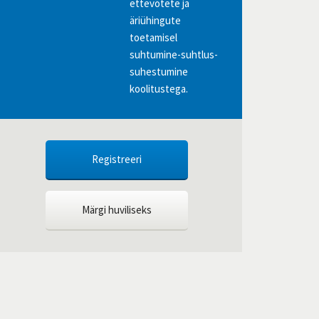
ettevõtete ja
äriühingute
toetamisel
suhtumine-suhtlus-
suhestumine
koolitustega.
Registreeri
Märgi huviliseks