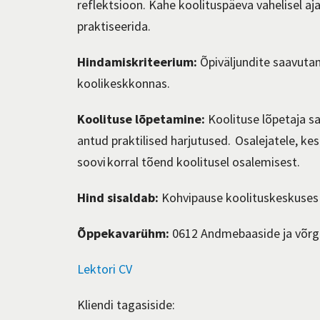
reflektsioon. Kahe koolituspäeva vahelisel a
praktiseerida.
Hindamiskriteerium:
Õpiväljundite saavutami
koolikeskkonnas.
Koolituse lõpetamine:
Koolituse lõpetaja sa
antud praktilised harjutused.
Osalejatele, kes
soovi korral tõend koolitusel osalemisest.
Hind sisaldab:
Kohvipause koolituskeskuses 
Õppekavarühm:
0612 Andmebaaside ja võrgu
Lektori CV
Kliendi tagasiside: