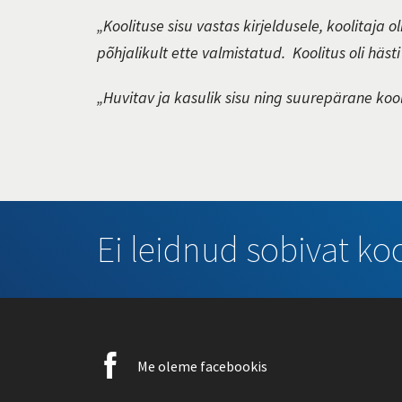
„Koolituse sisu vastas kirjeldusele, koolitaja 
põhjalikult ette valmistatud. Koolitus oli häst
„Huvitav ja kasulik sisu ning suurepärane kool
Ei leidnud sobivat koo
Facebook
Me oleme facebookis
icon