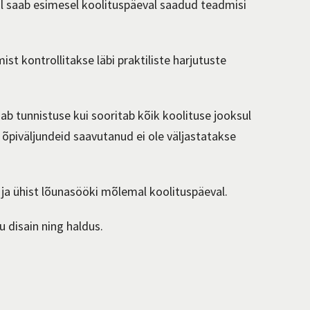
jal saab esimesel koolituspäeval saadud teadmisi
st kontrollitakse läbi praktiliste harjutuste
ab tunnistuse kui sooritab kõik koolituse jooksul
 õpiväljundeid saavutanud ei ole väljastatakse
ja ühis
t lõuna
söök
i mõlemal koolituspäeval.
 disain ning haldus.