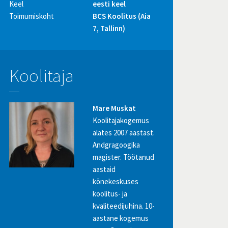
Keel
eesti keel
Toimumiskoht
BCS Koolitus (Aia
7, Tallinn)
Koolitaja
Mare Muskat
Koolitajakogemus
alates 2007 aastast.
Andgragoogika
magister. Töötanud
aastaid
kõnekeskuses
koolitus- ja
kvaliteedijuhina. 10-
aastane kogemus