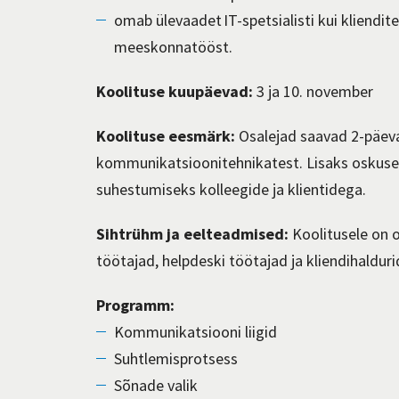
omab ülevaadet IT-spetsialisti kui kliendite
meeskonnatööst.
Koolituse kuupäevad:
3 ja 10. november
Koolituse eesmärk
:
Osalejad saavad
2-päeva
kommunikatsioonitehnikatest
. Lisaks oskus
suhestumiseks
kolleegide
ja klientidega.
Sihtrühm ja eelteadmised:
Koolitusele on 
töötajad,
helpdeski
töötajad
ja
kliendihalduri
Programm:
Kommunikatsiooni liigid
Suhtlemisprotsess
Sõnade valik