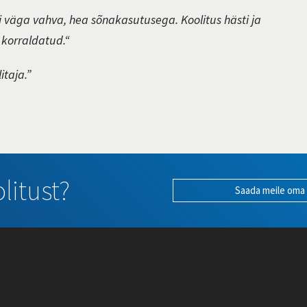
oli väga vahva, hea sõnakasutusega. Koolitus hästi ja
i korraldatud.“
itaja.”
litust?
Saada meile oma