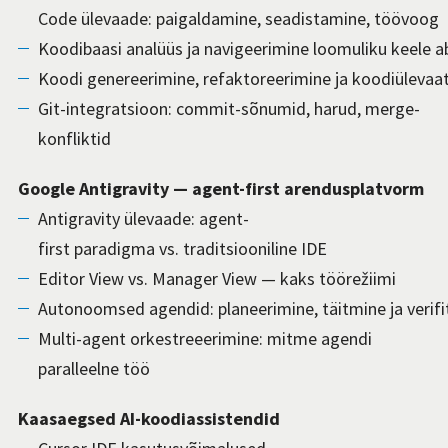
Code ülevaade: paigaldamine, seadistamine, töövoog
Koodibaasi analüüs ja navigeerimine loomuliku keele ab
Koodi genereerimine, refaktoreerimine ja koodiülevaat
Git-integratsioon: commit-sõnumid, harud, merge-
konfliktid
Google Antigravity — agent-first arendusplatvorm
Antigravity ülevaade: agent-
first paradigma vs. traditsiooniline IDE
Editor View vs. Manager View — kaks töörežiimi
Autonoomsed agendid: planeerimine, täitmine ja verifi
Multi-agent orkestreeerimine: mitme agendi
paralleelne töö
Kaasaegsed AI-koodiassistendid