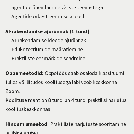
agentide ühendamine väliste teenustega
Agentide orkestreerimise alused
AI-rakendamise ajurünnak (1 tund)
AI-rakendamise ideede ajurünnak
Edukriteeriumide määratlemine
Praktiliste eesmärkide seadmine
Õppemeetodid:
Õppetöös saab osaleda klassiruumi
tulles või liitudes koolitusega läbi veebikeskkonna
Zoom.
Koolituse maht on 8 tundi sh 4 tundi praktilisi harjutusi
koolituskeskkonnas.
Hindamismeetod:
Praktiliste harjutuste sooritamine
ja ühine arutelu.