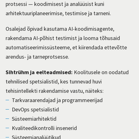
protsessi — koodimisest ja analüüsist kuni
arhitektuuriplaneerimise, testimise ja tarneni.
Osalejad õpivad kasutama AI-koodimisagente,
rakendama AI-põhist testimist ja looma tõhusaid
automatiseerimissüsteeme, et kiirendada ettevõtte
arendus- ja tarneprotsesse.
Sihtrühm ja eelteadmised:
Koolitusele on oodatud
tehnilised spetsialistid, kes tunnevad huvi
tehisintellekti rakendamise vastu, näiteks:
Tarkvaraarendajad ja programmeerijad
DevOps spetsialistid
Süsteemiarhitektid
Kvaliteedikontrolli insenerid
Süsteemianalüütikud