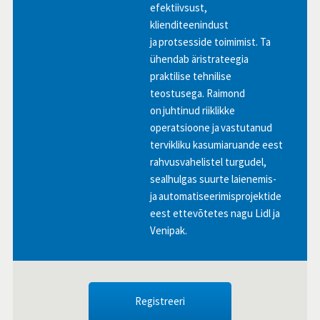
efektiivsust,
klienditeenindust
ja protsesside toimimist. Ta
ühendab äristrateegia
praktilise tehnilise
teostusega. Raimond
on juhtinud riiklikke
operatsioone ja vastutanud
tervikliku kasumiaruande eest
rahvusvahelistel turgudel,
sealhulgas suurte laienemis-
ja automatiseerimisprojektide
eest ettevõtetes nagu Lidl ja
Venipak.
Registreeri