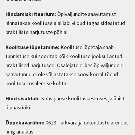
Hindamiskriteerium:
Õpiväljundite saavutamist
hinnatakse koolituse ajal läbi viidud tagasisidestatud
praktiliste harjutuste põhjal.
Koolituse lõpetamine:
Koolituse lõpetaja saab
tunnistuse kui sooritab kõik koolituse jooksul antud
praktilised harjutused. Osalejatele, kes õpiväljundeid
saavutanud ei ole väljastatakse soovi korral tõend
koolitusel osalemise kohta.
Hind sisaldab:
Kohvipause koolituskeskuses ja ühist
lõunasööki.
Õppekavarühm:
0613 Tarkvara ja rakenduste arendus
ning analüüs.