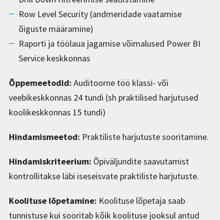
Row Level Security (andmeridade vaatamise
õiguste määramine)
Raporti ja töölaua jagamise võimalused Power BI
Service keskkonnas
Õppemeetodid:
Auditoorne töö klassi- või
veebikeskkonnas
24
tundi
(
sh praktilised harjutused
koolikeskkonnas
15
tundi)
Hindamismeetod:
Praktiliste
harjutuste
sooritamine.
Hindamiskriteerium:
Õpiväljundite saavutamist
kontrollitakse läbi iseseisva
te
praktilis
t
e
harjutuste
.
Koolituse lõpetamine:
Koolituse lõpetaja saab
tunnistuse kui sooritab kõik koolituse jooksul antud