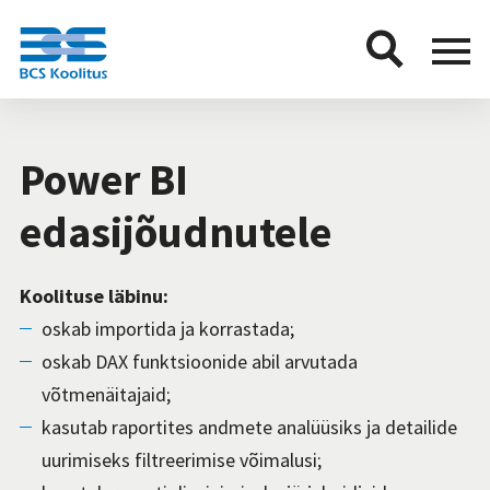
BCS
Menu
button
Power BI
edasijõudnutele
Koolituse läbinu:
oskab importida ja korrastada;
oskab DAX funktsioonide abil arvutada
võtmenäitajaid;
kasutab raportites andmete analüüsiks ja detailide
uurimiseks filtreerimise võimalusi;