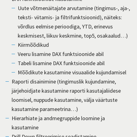
Uute võtmenäitajate arvutamine (tingimus-, aja-,
teksti- viitamis- ja filtrifunktsioonid), näiteks:
võrdlus eelmise perioodiga, YTD, erinevus
keskmisest, liikuv keskmine, top5, osakaalud…)
Kiirmõõdikud
Veeru lisamine DAX funktsioonide abil
Tabeli lisamine DAX funktsioonide abil
Mõõdikute kasutamine visuaalide kujundamisel
Raporti disainimine (tingimuslik kujundamine,
järjehoidjate kasutamine raporti kasutajaliidese
loomisel, nuppude kasutamine, välja väärtuste
kasutamine parameetrina…)
Hierarhiate ja andmegruppide loomine ja
kasutamine
Drill Down filtreerimise seadistamine