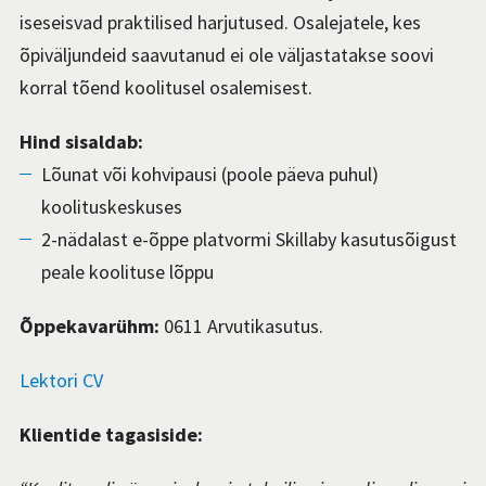
iseseisvad praktilised harjutused.
Osalejatele, kes
õpiväljundeid saavutanud ei ole väljastatakse soovi
korral tõend koolitusel osalemisest.
Hind sisaldab:
Lõunat või kohvipausi (poole päeva puhul)
koolituskeskuses
2-nädalast e-õppe platvormi Skillaby kasutusõigust
peale koolituse lõppu
Õppekavarühm:
0611 Arvutikasutus.
Lektori CV
Klientide tagasiside: