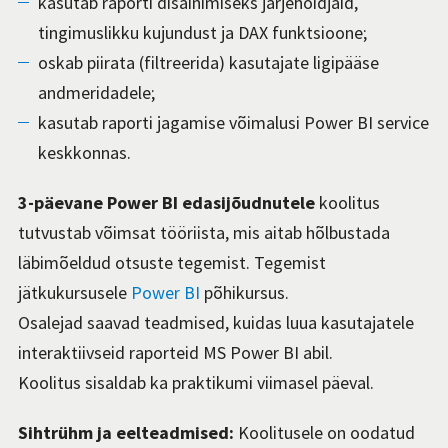
kasutab raporti disainimiseks järjehoidjaid,
tingimuslikku kujundust ja DAX funktsioone;
oskab piirata (filtreerida) kasutajate ligipääse
andmeridadele;
kasutab raporti jagamise võimalusi Power BI service
keskkonnas.
3-päevane Power BI edasijõudnutele
koolitus
tutvustab võimsat tööriista, mis aitab hõlbustada
läbimõeldud otsuste tegemist. Tegemist
jätkukursusele
Power BI
põhikursus.
Osalejad saavad teadmise
d, kuidas luua kasutajatele
interaktiivseid raporteid MS Power BI abi
l
.
Koolitus sisaldab ka praktikumi viimasel päeval.
Sihtrühm ja eelteadmised:
Koolitusele on oodatud