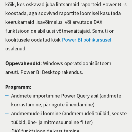
kõik, kes
oskavad
juba
lihtsamaid raporteid Power
BI-s
koostada, aga soovivad raportite loomisel kasutada
keerukamaid lisavõimalusi
või arvutada DAX
funktsioonide abil uusi
võtmenäitajaid.
Samuti on
koolitusele
oodatud kõik
Power BI põhikursusel
osalenud.
Õppevahendid:
Windows operatsioonisüsteemi
arvuti.
Power BI
Desktop
rakendus.
Programm:
Andmete importimine Power Query abil (andmete
korrastamine, päringute ühendamine)
Andmemudeli loomine (andmemudeli tüübid, seoste
tüübid, ühe- ja mitmesuunaline filter)
DAX funktsioonide kasutamine