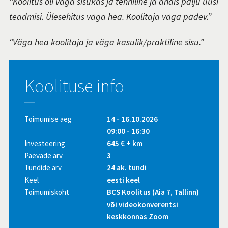
“Koolitus oli väga sisukas ja tehniline ja andis palju uusi
teadmisi. Ülesehitus väga hea. Koolitaja väga pädev.”
“Väga hea koolitaja ja väga kasulik/praktiline sisu.”
Koolituse info
Toimumise aeg
14 - 16.10.2026
09:00 - 16:30
Investeering
645 € + km
Päevade arv
3
Tundide arv
24 ak. tundi
Keel
eesti keel
Toimumiskoht
BCS Koolitus (Aia 7, Tallinn)
või videokonverentsi
keskkonnas Zoom