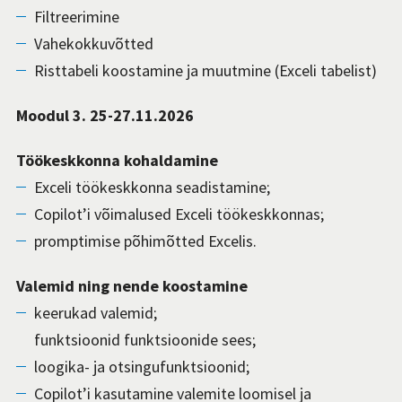
Filtreerimine
Vahekokkuvõtted
Risttabeli koostamine ja muutmine (Exceli tabelist)
Moodul 3. 25-27.11.2026
Töökeskkonna kohaldamine
Exceli töökeskkonna seadistamine;
Copilot’i võimalused Exceli töökeskkonnas;
promptimise põhimõtted Excelis.
Valemid ning nende koostamine
keerukad valemid;
funktsioonid funktsioonide sees;
loogika- ja otsingufunktsioonid;
Copilot’i kasutamine valemite loomisel ja