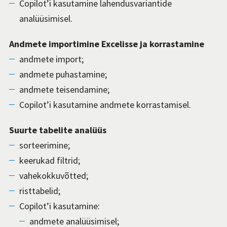
Copilot’i kasutamine lahendusvariantide
analüüsimisel.
Andmete importimine Excelisse ja korrastamine
andmete import;
andmete puhastamine;
andmete teisendamine;
Copilot’i kasutamine andmete korrastamisel.
Suurte tabelite analüüs
sorteerimine;
keerukad filtrid;
vahekokkuvõtted;
risttabelid;
Copilot’i kasutamine:
andmete analüüsimisel;