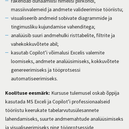
rakendab dünaamilisi nimelisi piirkondi,
massiivvalemeid ja andmete valideerimise tööriistu;
visualiseerib andmeid sobivate diagrammide ja
tingimusliku kujundamise vahenditega;
analüüsib suuri andmehulki risttabelite, filtrite ja
vahekokkuvõtete abil;
kasutab Copilot’i võimalusi Excelis valemite
loomiseks, andmete analüüsimiseks, kokkuvõtete
genereerimiseks ja tööprotsessi
automatiseerimiseks.
Koolituse eesmärk:
Kursuse tulemusel oskab õppija
kasutada MS Exceli ja Copilot’i professionaalseid
tööriistu keerukate tabelarvutusülesannete
lahendamiseks, suurte andmemahtude analüüsimiseks
ja visualiseerimiseks ning tööprotsesside