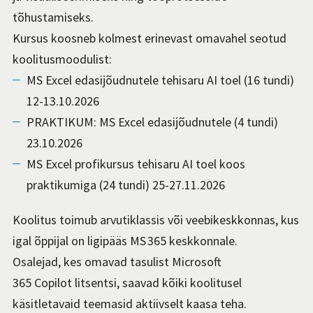
tõhustamiseks.
Kursus koosneb kolmest erinevast omavahel seotud
koolitusmoodulist:
MS Excel edasijõudnutele tehisaru AI toel (16 tundi)
12-13.10.2026
PRAKTIKUM: MS Excel edasijõudnutele (4 tundi)
23.10.2026
MS Excel profikursus tehisaru AI toel koos
praktikumiga (24 tundi) 25-27.11.2026
Koolitus toimub arvutiklassis või veebikesk­konnas, kus
igal õppijal on ligipääs MS 365 keskkonnale.
Osalejad, kes omavad tasulist Microsoft
365 Copilot litsentsi, saavad kõiki koolitusel
käsitletavaid teemasid aktiivselt kaasa teha.