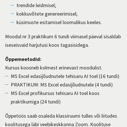
trendide leidmisel;
kokkuvõtete genereerimisel;
küsimuste esitamisel loomulikus keeles.
Moodul
nr
3 praktikum 6
tundi
viimasel päeval
sisaldab
iseseisvaid harjutusi
koos tagasisidega.
Õppemeetodid:
Kursus koosneb kolmest erinevast moodulist.
MS Excel edasijõudnutele tehisaru AI toel (16 tundi)
PRAKTIKUM: MS Excel edasijõudnutele (4 tundi)
MS Excel profikursus tehisaru AI toel koos
praktikumiga (24 tundi)
Õppetöös saab osaleda klassiruumi tulles või liitudes
koolitusega läbi veebikeskkonna Zoom. Koolituse