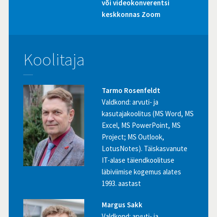
või videokonverentsi
keskkonnas Zoom
Koolitaja
Tarmo Rosenfeldt
Valdkond: arvuti- ja
kasutajakoolitus (MS Word, MS
Excel, MS PowerPoint, MS
Project; MS Outlook,
LotusNotes). Täiskasvanute
IT-alase täiendkoolituse
läbiviimise kogemus alates
1993. aastast
Margus Sakk
Valdkond: arvuti- ja