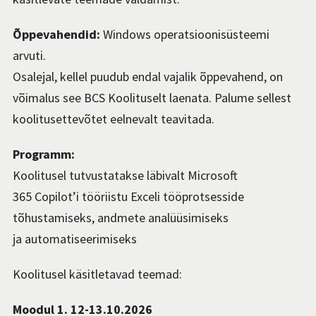
Õppevahendid:
Windows operatsioonisüsteemi
arvuti.
Osalejal, kellel puudub endal vajalik õppevahend, on
võimalus see BCS Koolituselt laenata. Palume sellest
koolitusettevõtet eelnevalt teavitada.
Programm:
Koolitusel tutvustatakse läbivalt Microsoft
365 Copilot’i tööriistu Exceli tööprotsesside
tõhustamiseks, andmete analüüsimiseks
ja automatiseeri­miseks
Koolitusel käsitletavad teemad:
Moodul 1. 12-13.10.2026