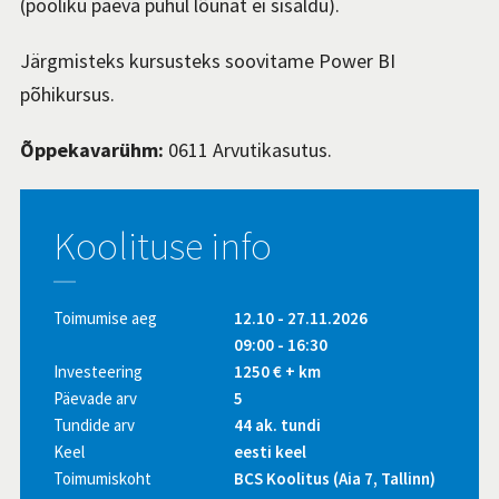
(pooliku päeva puhul lõunat ei sisaldu).
Järgmisteks kursusteks soovitame Power BI
põhikursus.
Õppekavarühm:
0611 Arvutikasutus.
Koolituse info
Toimumise aeg
12.10 - 27.11.2026
09:00 - 16:30
Investeering
1250 € + km
Päevade arv
5
Tundide arv
44 ak. tundi
Keel
eesti keel
Toimumiskoht
BCS Koolitus (Aia 7, Tallinn)