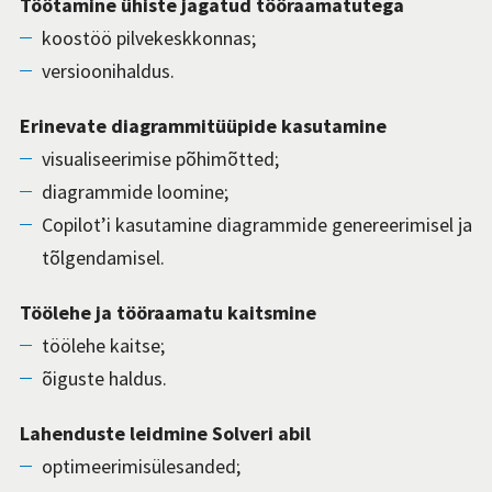
Töötamine ühiste jagatud tööraamatutega
koostöö pilvekeskkonnas;
versioonihaldus.
Erinevate diagrammitüüpide kasutamine
visualiseerimise põhimõtted;
diagrammide loomine;
Copilot’i kasutamine diagrammide genereerimisel ja
tõlgendamisel.
Töölehe ja tööraamatu kaitsmine
töölehe kaitse;
õiguste haldus.
Lahenduste leidmine Solveri abil
optimeerimisülesanded;