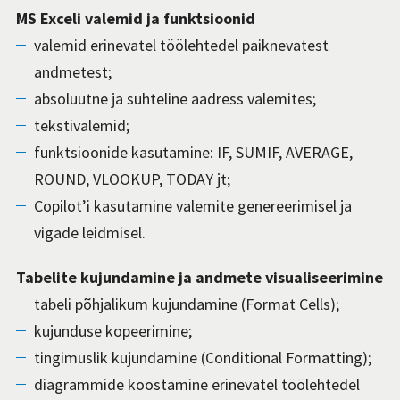
MS Exceli valemid ja funktsioonid
valemid erinevatel töölehtedel paiknevatest
andmetest;
absoluutne ja suhteline aadress valemites;
tekstivalemid;
funktsioonide kasutamine: IF, SUMIF, AVERAGE,
ROUND, VLOOKUP, TODAY jt;
Copilot’i kasutamine valemite genereerimisel ja
vigade leidmisel.
Tabelite kujundamine ja andmete visualisee­rimine
tabeli põhjalikum kujundamine (Format Cells);
kujunduse kopeerimine;
tingimuslik kujundamine (Conditional Formatting);
diagrammide koostamine erinevatel töölehtedel