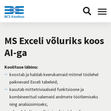
BCS
Menu
button
MS Exceli võluriks koos
AI-ga
Koolituse läbinu:
koostab ja haldab keerukamaid mitmel töölehel
paiknevaid Exceli tabeleid;
kasutab mittetriviaalseid funktsioone ja
kombineeritud valemeid andmete töötlemiseks
ning analüüsimiseks;