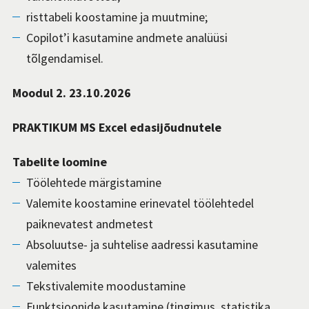
risttabeli koostamine ja muutmine;
Copilot’i kasutamine andmete analüüsi
tõlgendamisel.
Moodul 2.
23.10.2026
PRAKTIKUM MS Excel edasijõudnutele
Tabelite loomine
Töölehtede märgistamine
Valemite koostamine erinevatel töölehtedel
paiknevatest andmetest
Absoluutse- ja suhtelise aadressi kasutamine
valemites
Tekstivalemite moodustamine
Funktsioonide kasutamine (tingimus, statistika,