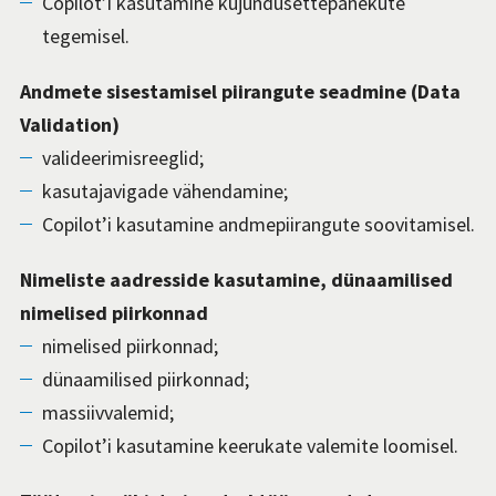
Copilot’i kasutamine kujundusettepanekute
tegemisel.
Andmete sisestamisel piirangute seadmine (Data
Validation)
valideerimisreeglid;
kasutajavigade vähendamine;
Copilot’i kasutamine andmepiirangute soovitamisel.
Nimeliste aadresside kasutamine, dünaamilised
nimelised piirkonnad
nimelised piirkonnad;
dünaamilised piirkonnad;
massiivvalemid;
Copilot’i kasutamine keerukate valemite loomisel.