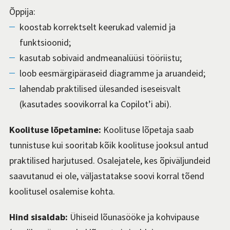
Õppija:
koostab korrektselt keerukad valemid ja
funktsioonid;
kasutab sobivaid andmeanalüüsi tööriistu;
loob eesmärgipäraseid diagramme ja aruandeid;
lahendab praktilised ülesanded iseseisvalt
(kasutades soovikorral ka Copilot’i abi).
Koolituse lõpetamine:
Koolituse lõpetaja saab
tunnistuse kui sooritab kõik koolituse jooksul antud
praktilised harjutused. Osalejatele, kes õpiväljundeid
saavutanud ei ole, väljastatakse soovi korral tõend
koolitusel osalemise kohta.
Hind sisaldab:
Ühiseid lõunasööke ja kohvipause