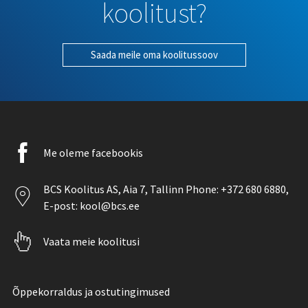
koolitust?
Saada meile oma koolitussoov
Facebook
Me oleme facebookis
icon
Location
BCS Koolitus AS,
Aia 7
, Tallinn Phone:
+372 680 6880
,
icon
E-post:
kool@bcs.ee
Pointer
Vaata meie koolitusi
icon
Õppekorraldus ja ostutingimused