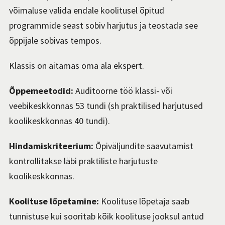
võimaluse valida endale koolitusel õpitud
programmide seast sobiv harjutus ja teostada see
õppijale sobivas tempos.
Klassis on aitamas oma ala ekspert.
Õppemeetodid:
Auditoorne töö klassi- või
veebikeskkonnas
5
3
tundi (sh praktilised harjutused
koolikeskkonnas
40
tundi).
Hindamiskriteerium:
Õpiväljundite saavutamist
kontrollitakse läbi praktiliste harjutuste
koolikeskkonnas.
Koolituse lõpetamine:
Koolituse lõpetaja saab
tunnistuse kui sooritab kõik koolituse jooksul antud