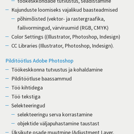
töökeskkondade tutvustus, seadistamine
Kujunduste loomiseks vajalikud baasteadmised
põhimõisted (vektor- ja rastergraafika,
failivormingud, värviruumid (RGB, CMYK)
Color Settings ((Illustrator, Photoshop, Indesign)
CC Libraries (Illustrator, Photoshop, Indesign).
Pilditöötlus Adobe Photoshop
Töökeskkonna tutvustus ja kohaldamine
Pilditöötluse baassammud
Töö kihtidega
Töö tekstiga
Selekteeringud
selekteeringu serva korrastamine
objektide väljapuhastamine taustast
Üksikute osade muutmine (Adjustment Layer,