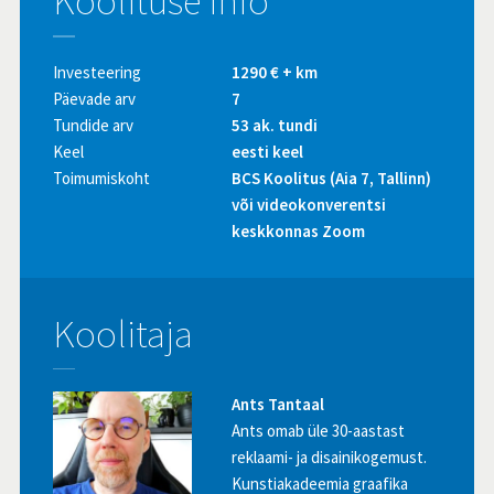
Koolituse info
Investeering
1290 € + km
Päevade arv
7
Tundide arv
53 ak. tundi
Keel
eesti keel
Toimumiskoht
BCS Koolitus (Aia 7, Tallinn)
või videokonverentsi
keskkonnas Zoom
Koolitaja
Ants Tantaal
Ants omab üle 30-aastast
reklaami- ja disainikogemust.
Kunstiakadeemia graafika