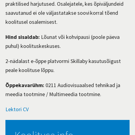
praktilised harjutused.
Osalejatele, kes õpiväljundeid
saavutanud ei ole väljastatakse soovi korral tõend
koolitusel osalemisest.
Hind sisaldab:
Lõunat või kohvipausi (poole päeva
puhul) koolituskeskuses.
2-nädalast e-õppe platvormi Skillaby kasutusõigust
peale koolituse lõppu.
Õppekavarühm:
0211 Audiovisuaalsed tehnikad ja
meedia tootmine / Multimeedia tootmine.
Lektori CV