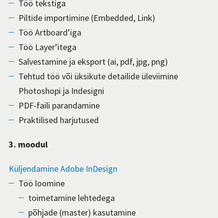
Töö tekstiga
Piltide importimine (Embedded, Link)
Töö Artboard’iga
Töö Layer’itega
Salvestamine ja eksport (ai, pdf, jpg, png)
Tehtud töö või üksikute detailide üleviimine
Photoshopi ja Indesigni
PDF-faili parandamine
Praktilised harjutused
3. moodul
Küljendamine Adobe InDesign
Töö loomine
toimetamine lehtedega
põhjade (master) kasutamine