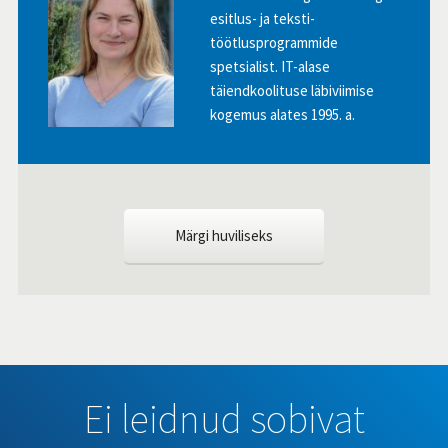
esitlus- ja teksti-
töötlusprogrammide
spetsialist. IT-alase
täiendkoolituse läbiviimise
kogemus alates 1995. a.
Märgi huviliseks
Ei leidnud sobivat