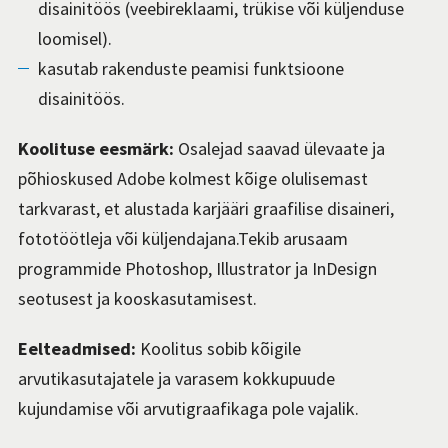
disainitöös (veebireklaami, trükise või küljenduse
loomisel).
kasutab rakenduste peamisi funktsioone
disainitöös.
Koolituse eesmärk
:
Osalejad saavad
ülevaa
te
ja
põhioskuse
d
Ado
be
kolmest kõige olulisemast
tarkvarast
,
et alustada karjääri graafilise disaineri,
fototöötleja või küljendajana.
Tekib arusaam
programmide
Photoshop,
Illustrator
ja
InDesign
seotusest
ja
kooskasutamisest
.
Eelteadmised:
Koolitus sobib kõigile
arvutikasutajatele ja varasem kokkupuude
kujundamise või arvutigraafikaga pole vajalik.