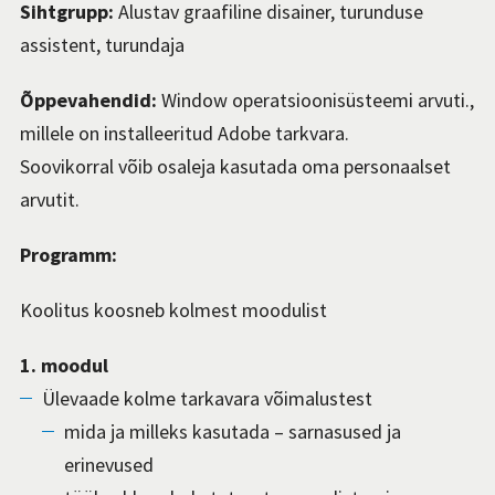
Sihtgrupp:
Alustav graafiline disainer, turunduse
assistent,
turundaja
Õppevahendid:
Window operatsioonisüsteemi arvuti.
,
millel
e
on
installeeritud
Adobe tarkvara.
Soovikorral võib osaleja kasutada oma personaalset
arvutit
.
Programm:
Koolitus koosneb kolmest moodulist
1. moodul
Ülevaade kolme tarkavara võimalustest
mida ja milleks kasutada – sarnasused ja
erinevused