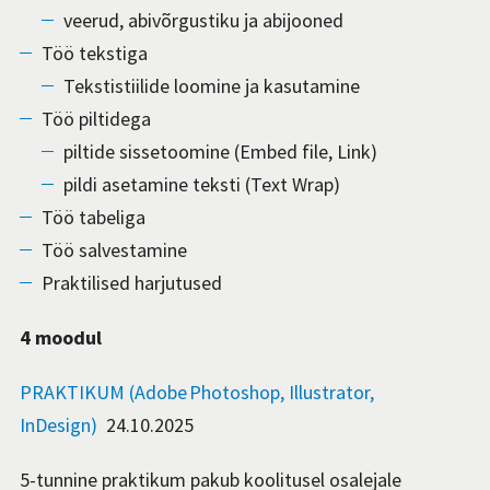
veerud, abivõrgustiku ja abijooned
Töö tekstiga
Tekstistiilide loomine ja kasutamine
Töö piltidega
piltide sissetoomine (Embed file, Link)
pildi asetamine teksti (Text Wrap)
Töö tabeliga
Töö salvestamine
Praktilised harjutused
4 moodul
PRAKTIKUM (Adobe Photoshop, Illustrator,
InDesign)
24.10.2025
5-tunnine praktikum pakub koolitusel osalejale