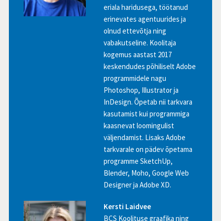
eriala haridusega, töötanud
erinevates agentuurides ja
olnud ettevõtja ning
vabakutseline. Koolitaja
kogemus aastast 2017
keskendudes põhiliselt Adobe
programmidele nagu
Photoshop, Illustrator ja
InDesign. Õpetab nii tarkvara
kasutamist kui programmiga
kaasnevat loomingulist
väljendamist. Lisaks Adobe
tarkvarale on pädev õpetama
programme SketchUp,
Blender, Moho, Google Web
Designer ja Adobe XD.
Kersti Laidvee
BCS Koolituse graafika ning