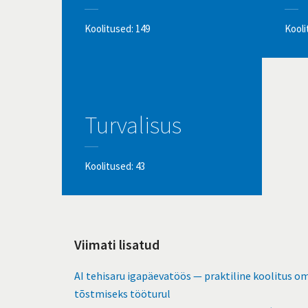
Koolitused: 149
Kooli
Turvalisus
Koolitused: 43
Viimati lisatud
AI tehisaru igapäevatöös — praktiline koolitus o
tõstmiseks tööturul