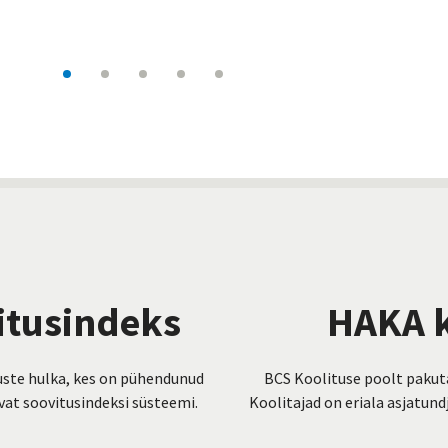
itusindeks
HAKA k
uste hulka, kes on pühendunud
BCS Koolituse poolt pakuta
tvat soovitusindeksi süsteemi.
Koolitajad on eriala asjatun