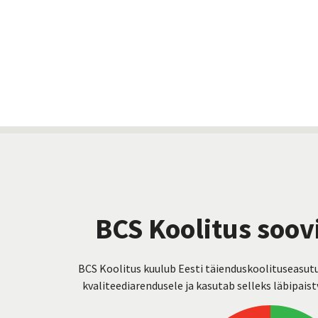
BCS Koolitus soov
BCS Koolitus kuulub Eesti täienduskoolituseasut
kvaliteediarendusele ja kasutab selleks läbipais