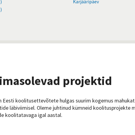
)
Karjääripäev
)
imasolevad projektid
n Eesti koolitusettevõtete hulgas suurim kogemus mahukat
tide läbiviimisel. Oleme juhtinud kümneid koolitusprojekte
e koolitatavaga igal aastal.