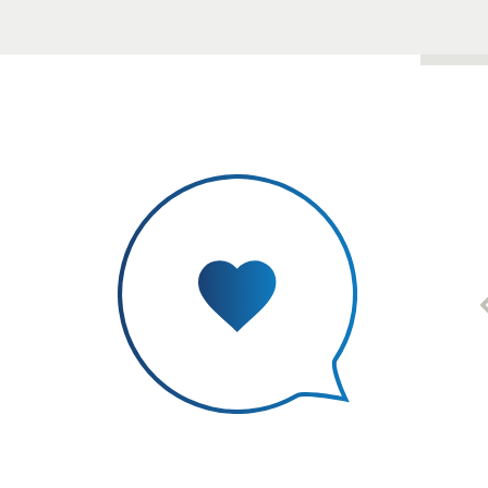
n üks väheseid võimsaid ja tasuta vahendeid, mida
rsti Laidvee poolt läbi viidud koolitus oli inspireeriv ja arv
õtteid, mis on õpetajale igapäevatöös vajalikud õppmaterj
tust ka teistele koolidele!