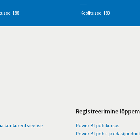
tused: 188
Koolitused: 183
Registreerimine lõppe
ma konkurentsieelise
Power BI põhikursus
Power BI põhi- ja edasijõudnu