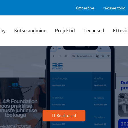
Ümberõpe
Pakume tööd
aby
Kutse andmine
Projektid
Teenused
Ettevõ
IT Koolitused