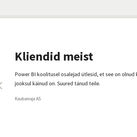
Kliendid meist
Power BI koolitusel osalejad ütlesid, et see on olnud
estas
jooksul käinud on. Suured tänud teile.
prev
alide
Kaubamaja AS