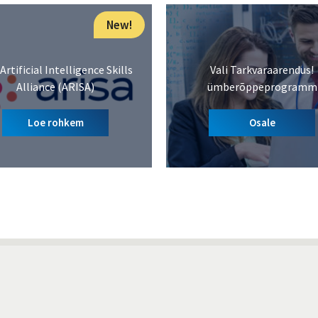
New!
Artificial Intelligence Skills
Vali Tarkvaraarendus!
Alliance (ARISA)
ümberõppeprogramm
Loe rohkem
Osale