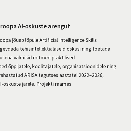
roopa AI-oskuste arengut
pa jõuab lõpule Artificial Intelligence Skills
tugevdada tehisintellektialaseid oskusi ning toetada
musena valmisid mitmed praktilised
d õppijatele, koolitajatele, organisatsioonidele ning
rahastatud ARISA tegutses aastatel 2022–2026,
-oskuste järele. Projekti raames