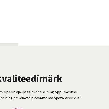
Helena Jõerand-Ko
valiteedimärk
v õpe on aja- ja asjakohane ning õppijakeskne.
djad ning arendavad pidevalt oma õpetamisoskusi.