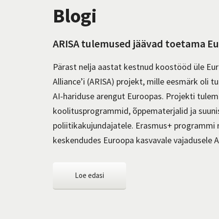
Blogi
ARISA tulemused jäävad toetama Eu
Pärast nelja aastat kestnud koostööd üle Euroo
Alliance’i (ARISA) projekt, mille eesmärk oli 
AI-hariduse arengut Euroopas. Projekti tule
koolitusprogrammid, õppematerjalid ja suunise
poliitikakujundajatele. Erasmus+ programmi 
keskendudes Euroopa kasvavale vajadusele AI
Loe edasi