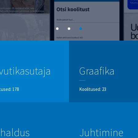
vutikasutaja
Graafika
tused: 178
Koolitused: 23
 haldus
Juhtimine