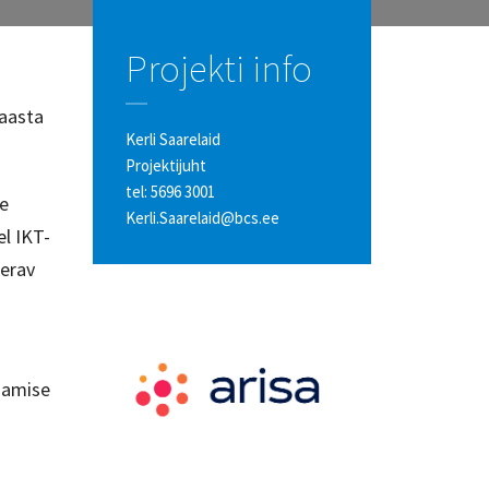
Projekti info
 aasta
Kerli Saarelaid
Projektijuht
tel:
5696 3001
te
Kerli.Saarelaid@bcs.ee
el IKT-
terav
ndamise