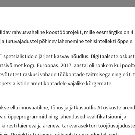
idav rahvusvaheline koostööprojekt, mille eesmärgiks on 4
k ja turuvajadustel põhinev lähenemine tehisintellekti õppele.
-spetsialistidele järjest kasvav nõudlus. Digitaalsete oskus
tsivõimet kogu Euroopas. 2017. aastal oli rohkem kui poolt
tevõtetest raskusi vabade töökohtade täitmisega ning eriti 
 spetsialistide ametikohtadele vajalike kõrgemate
iakse ellu innovaatiline, tõhus ja jätkusuutlik AI oskuste are
avad õppeprogrammid ning lahendused kvalifikatsiooni ja
kiiresti laieneva ja areneva tarkvarasektori tööjõuvajaduste
tiivis. Projekti strateegia põhineb turuvajadustel, seda