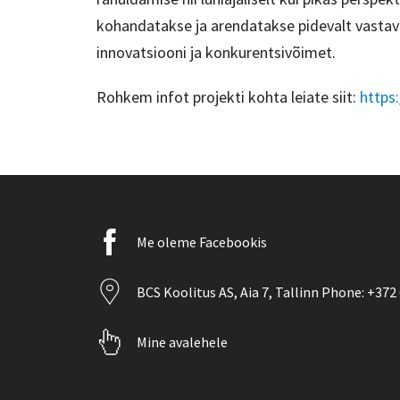
kohandatakse ja arendatakse pidevalt vastava
innovatsiooni ja konkurentsivõimet.
Rohkem infot projekti kohta leiate siit:
https:
Facebook
Me oleme Facebookis
icon
Location
BCS Koolitus AS,
Aia 7, Tallinn
Phone:
+372 
icon
Pointer
Mine avalehele
icon