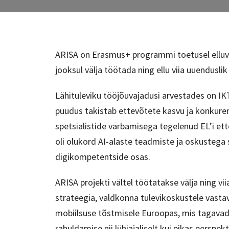
ARISA on Erasmus+ programmi toetusel elluvi
jooksul välja töötada ning ellu viia uuendusli
Lähituleviku tööjõuvajadusi arvestades on IKT
puudus takistab ettevõtete kasvu ja konkuren
spetsialistide värbamisega tegelenud EL’i et
oli olukord AI-alaste teadmiste ja oskustega
digikompetentside osas.
ARISA projekti vältel töötatakse välja ning vi
strateegia, valdkonna tulevikoskustele vast
mobiilsuse tõstmisele Euroopas, mis tagavad 
rahuldamise nii lühiajaliselt kui pikas perspek