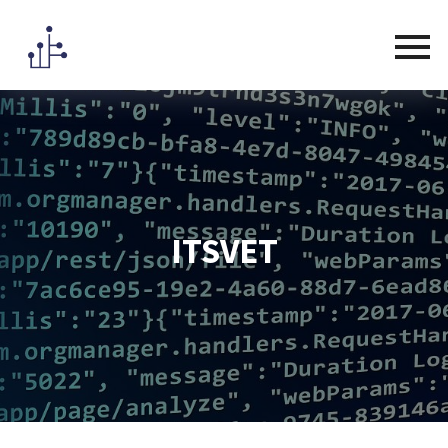
Menu
button
ITSVET