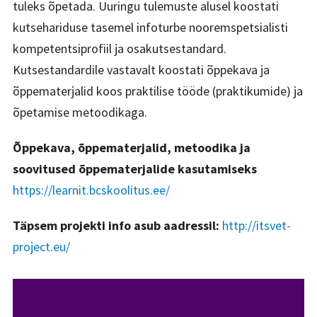
tuleks õpetada. Uuringu tulemuste alusel koostati
kutsehariduse tasemel infoturbe nooremspetsialisti
kompetentsiprofiil ja osakutsestandard.
Kutsestandardile vastavalt koostati õppekava ja
õppematerjalid koos praktilise tööde (praktikumide) ja
õpetamise metoodikaga.
Õppekava, õppematerjalid, metoodika ja
soovitused õppematerjalide kasutamiseks
https://learnit.bcskoolitus.ee/
Täpsem projekti info asub aadressil:
http://itsvet-
project.eu/