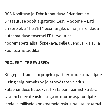
BCS Koolituse ja Tehnikahariduse Edendamise
Sihtasutuse poolt algatatud Eesti – Soome – Läti
ühisprojekti “ITSVET” eesmärgiks oli välja arendada
kutsehariduse tasemel IT turvalisuse
nooremspetsialisti õppekava, selle uuenduslik sisu ja
koolitusmetoodika.
PROJEKTI TEGEVUSED:
Kõigepealt viidi läbi projekti partnerriikide tööandjate
uuring selgitamaks välja ettevõtete vajadus
kutsehariduse kutsekvalifikatsiooniraamistiku 3.–5.
tasemel olevate oskustega infoturbe asjatundjate
järele ja milliseid konkreetseid oskusi sellisel tasemel