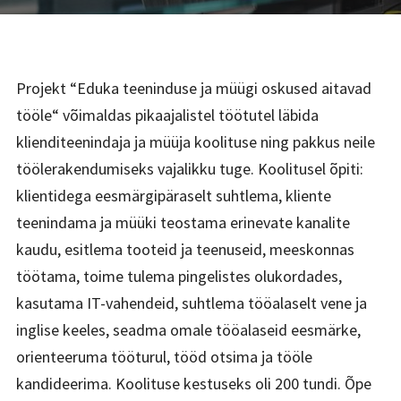
Projekt “Eduka teeninduse ja müügi oskused aitavad
tööle“ võimaldas pikaajalistel töötutel läbida
klienditeenindaja ja müüja koolituse ning pakkus neile
töölerakendumiseks vajalikku tuge.
Koolitusel õpiti:
klientidega eesmärgipäraselt suhtlema, kliente
teenindama ja müüki teostama erinevate kanalite
kaudu, esitlema tooteid ja teenuseid, meeskonnas
töötama, toime tulema pingelistes olukordades,
kasutama IT-vahendeid, suhtlema tööalaselt vene ja
inglise keeles, seadma omale tööalaseid eesmärke,
orienteeruma tööturul, tööd otsima ja tööle
kandideerima. Koolituse kestuseks oli 200 tundi. Õpe