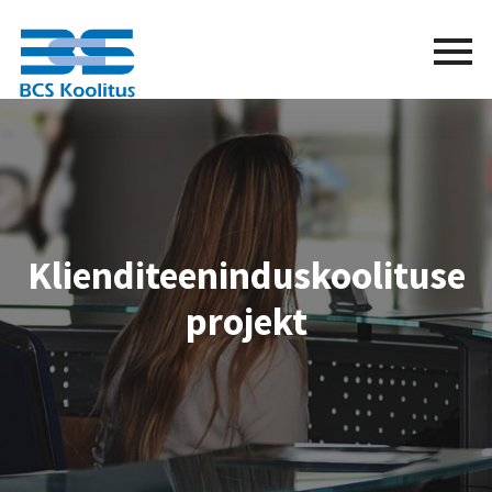
BCS
Menu
button
Klienditeeninduskoolituse
projekt