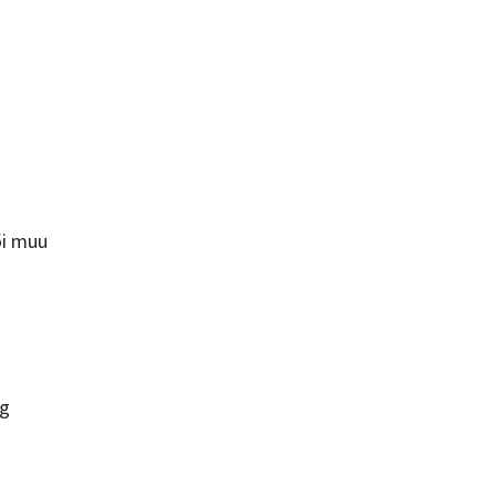
või muu
ng