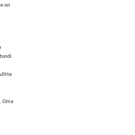
le on
a
 tundi
võtte
ö. Oma