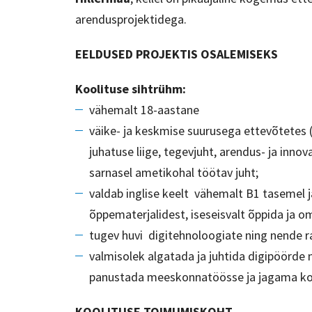
arendusprojektidega.
EELDUSED PROJEKTIS OSALEMISEKS
Koolituse sihtrühm:
vähemalt 18-aastane
väike- ja keskmise suurusega ettevõtetes (
juhatuse liige, tegevjuht, arendus- ja innov
sarnasel ametikohal töötav juht;
valdab inglise keelt vähemalt B1 tasemel j
õppematerjalidest, iseseisvalt õppida ja 
tugev huvi digitehnoloogiate ning nende 
valmisolek algatada ja juhtida digipöörde 
panustada meeskonnatöösse ja jagama kool
KOOLITUSE TOIMUMISKOHT