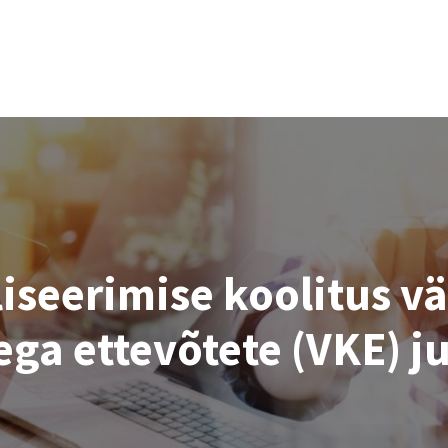
liseerimise koolitus v
ga ettevõtete (VKE) j