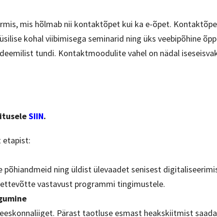
mis, mis hõlmab nii kontaktõpet kui ka e-õpet. Kontaktõpe
üsilise kohal viibimisega seminarid ning üks veebipõhine õp
eemilist tundi. Kontaktmoodulite vahel on nädal iseseisva
itusele
SIIN
.
etapist:
põhiandmeid ning üldist ülevaadet senisest digitaliseerimi
 ettevõtte vastavust programmi tingimustele.
ogumine
eskonnaliiget. Pärast taotluse esmast heakskiitmist saad