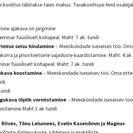
i koolitus läbitakse täies mahus. Tavakoolituse hind osaleja
ivne ajakava on järgmine:
minar füüsiliselt kohapeal. Maht: 7 ak. tundi
erimise seisu hindamine
– Meeskondade iseseisev töö. Om
ukorra ja prioriteetsete vajaduste kaardistamine. Maht: 4 ak
nar füüsiliselt kohapeal. Maht: 7 ak. tundi
gukava koostamine
– Meeskondade iseseisev töö. Oma ette
ndi
tundi
ngukava lõplik vormistamine
– Meeskondade iseseisev tö
 esitamine.Maht:1 ak tundi
i Riives, Tõnu Lelumees, Evelin Kasenõmm ja Magnus
evõtete digimuutuste, juhtimise ja praktiliste