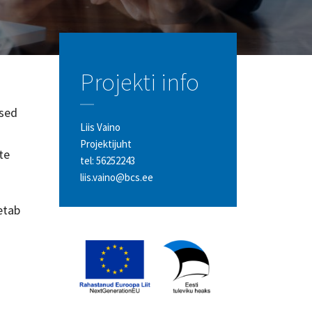
Projekti info
ised
Liis Vaino
Projektijuht
te
tel:
56252243
liis.vaino@bcs.ee
etab