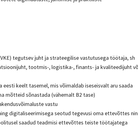
VKE) tegutsev juht ja strateegilise vastutusega töötaja, sh
atsioonijuht, tootmis-, logistika-, finants- ja kvaliteedijuht 
a eesti keelt tasemel, mis võimaldab iseseisvalt aru saada
oma mõtteid sõnastada (vähemalt B2 tase)
rakendusvõimaluste vastu
ning digitaliseerimisega seotud tegevusi oma ettevõttes ni
itusel saadud teadmisi ettevõttes teiste töötajatega