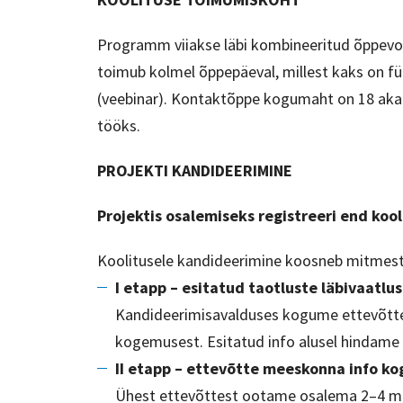
Programm viiakse läbi kombineeritud õppevor
toimub kolmel õppepäeval, millest kaks on fü
(veebinar). Kontaktõppe kogumaht on 18 akad
tööks.
PROJEKTI KANDIDEERIMINE
Projektis osalemiseks registreeri end kool
Koolitusele kandideerimine koosneb mitmest 
I etapp – esitatud taotluste läbivaatlus
Kandideerimisavalduses kogume ettevõtte 
kogemusest. Esitatud info alusel hindame
II etapp – ettevõtte meeskonna info k
Ühest ettevõttest ootame osalema 2–4 me