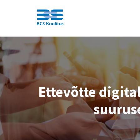
BCS
Ettevõtte digita
suuruse