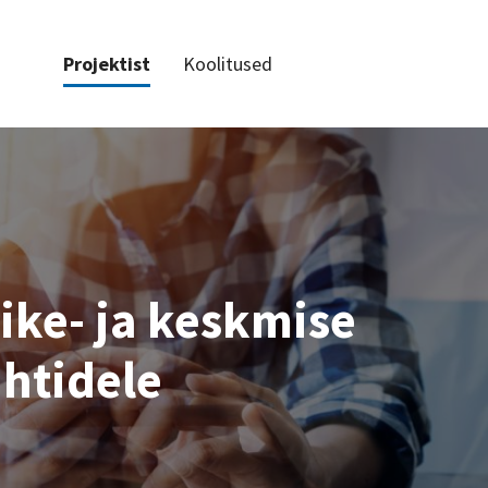
Projektist
Koolitused
äike- ja keskmise
uhtidele