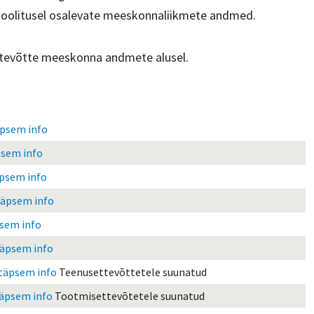
a koolitusel osalevate meeskonnaliikmete andmed.
 ettevõtte meeskonna andmete alusel.
psem info
sem info
psem info
täpsem info
sem info
äpsem info
täpsem info
Teenusettevõttetele suunatud
äpsem info
Tootmisettevõtetele suunatud