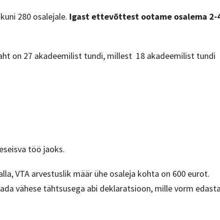
 kuni 280 osalejale.
Igast ettevõttest ootame osalema 2-
t on 27 akadeemilist tundi, millest 18 akadeemilist tundi
eseisva töö jaoks.
alla, VTA arvestuslik määr ühe osaleja kohta on 600 eurot.
astada vähese tähtsusega abi deklaratsioon, mille vorm edast