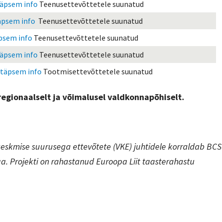
äpsem info
Teenusettevõttetele suunatud
äpsem info
Teenusettevõttetele suunatud
psem info
Teenusettevõttetele suunatud
äpsem info
Teenusettevõttetele suunatud
täpsem info
Tootmisettevõttetele suunatud
egionaalselt ja võimalusel valdkonnapõhiselt.
a keskmise suurusega ettevõtete (VKE) juhtidele korraldab BCS
ga. Projekti on rahastanud Euroopa Liit taasterahastu