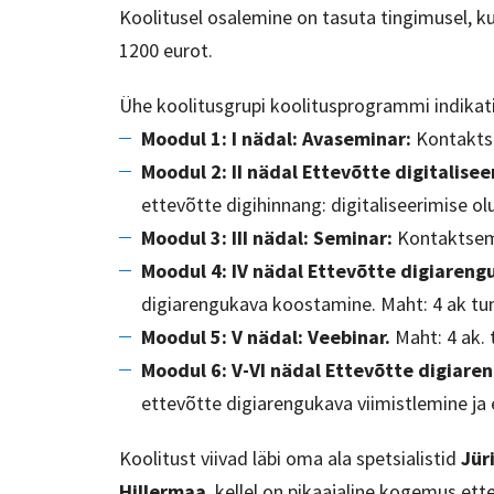
Koolitusel osalemine on tasuta tingimusel, ku
1200 eurot.
Ühe koolitusgrupi koolitusprogrammi indikati
Moodul 1: I nädal: Avaseminar:
Kontaktse
Moodul 2: II nädal Ettevõtte digitalise
ettevõtte digihinnang: digitaliseerimise ol
Moodul 3: III nädal: Seminar:
Kontaktsemi
Moodul 4: IV nädal Ettevõtte digiaren
digiarengukava koostamine. Maht: 4 ak tu
Moodul 5: V nädal: Veebinar.
Maht: 4 ak. 
Moodul 6: V-VI nädal Ettevõtte digiare
ettevõtte digiarengukava viimistlemine ja
Koolitust viivad läbi oma ala spetsialistid
Jür
Hillermaa
, kellel on pikaajaline kogemus ett