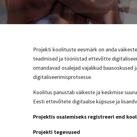
Projekti koolituste eesmärk on anda väikeste
teadmised ja tööriistad ettevõtte digitalisee
omandavad osalejad vajalikud baasoskused ja
digitaliseerimisprotsesse.
Koolitus panustab väikeste ja keskmise suur
Eesti ettevõtete digitaalse küpsuse ja lisand
Projektis osalemiseks registreeri end kool
Projekti tegevused