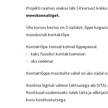
Projekti raames viiakse läbi 14 kursust kokku
meeskonnaliiget.
Ühe kursus kestus on 5 nädalat, õppe kogumah
moodustab kontaktõpe.
Kontaktõpe toimub kolmel õppepäeval:
kaks füüsilist kontaktseminari
üks veebinar
Kontaktõppe moodulite vahel on üks nädal is
Koolitus liigitub vähese tähtsusega abi (VTA) 
Koolitusel osalemiseks tuleb täita ja allkirj
koos koolituskutsega.