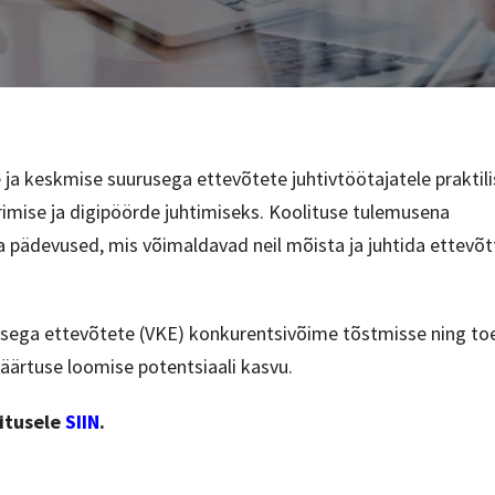
 ja keskmise suurusega ettevõtete juhtivtöötajatele praktil
rimise ja digipöörde juhtimiseks. Koolituse tulemusena
 pädevused, mis võimaldavad neil mõista ja juhtida ettevõt
usega ettevõtete (VKE) konkurentsivõime tõstmisse ning to
väärtuse loomise potentsiaali kasvu.
itusele
SIIN
.