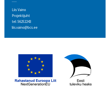
Liis Vaino
Projektijuht
tel:
56252243
liis.vaino@bcs.ee