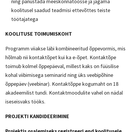
ning panustada meeskonnatöösse ja jagama
koolitusel saadud teadmisi ettevõttes teiste
töötajatega
KOOLITUSE TOIMUMISKOHT
Programm viiakse läbi kombineeritud õppevormis, mis
hõlmab nii kontaktõpet kui ka e-õpet. Kontaktõpe
toimub kolmel õppepäeval, millest kaks on füüsilise
kohal viibimisega seminarid ning üks veebipõhine
õppepäev (veebinar). Kontaktõppe kogumaht on 18
akadeemilist tundi. Kontaktmoodulite vahel on nädal
iseseisvaks tööks.
PROJEKTI KANDIDEERIMINE
Projektis osalemiseks registreeri end koolitusele