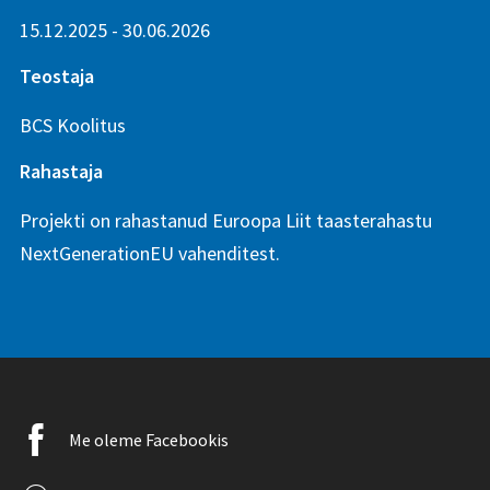
15.12.2025 - 30.06.2026
Teostaja
BCS Koolitus
Rahastaja
Projekti on rahastanud Euroopa Liit taasterahastu
NextGenerationEU vahenditest.
Facebook
Me oleme Facebookis
icon