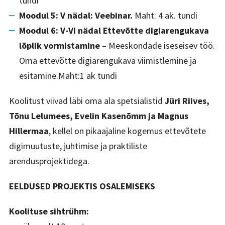
tundi
Moodul 5: V nädal: Veebinar.
Maht: 4 ak. tundi
Moodul 6: V-VI nädal Ettevõtte digiarengukava
lõplik vormistamine
– Meeskondade iseseisev töö.
Oma ettevõtte digiarengukava viimistlemine ja
esitamine.Maht:1 ak tundi
Koolitust viivad läbi oma ala spetsialistid
Jüri Riives,
Tõnu Lelumees, Evelin Kasenõmm ja Magnus
Hillermaa
, kellel on pikaajaline kogemus ettevõtete
digimuutuste, juhtimise ja praktiliste
arendusprojektidega.
EELDUSED PROJEKTIS OSALEMISEKS
Koolituse sihtrühm: