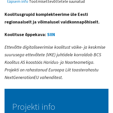
täpsem info
Tootmisettevõttetele suunatud
Koolitusgrupid komplekteerime üle Eesti
regionaalselt ja võimalusel valdkonnapõhiselt.
Koolituse õppekava:
SIIN
Ettevõtte digitaliseerimise koolitust väike- ja keskmise
suurusega ettevõtete (VKE) juhtidele korraldab BCS
Koolitus AS koostöös Haridus- ja Noorteametiga.
Projekti on rahastanud Euroopa Liit taasterahastu
NextGenerationEU vahenditest.
Projekti info