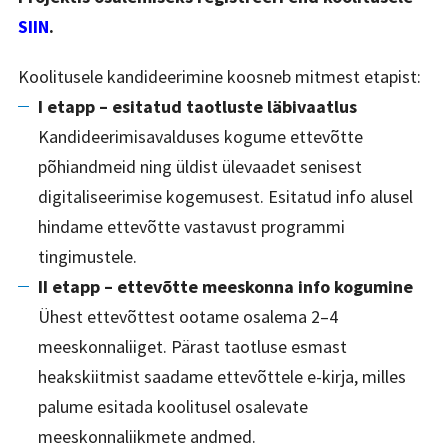
SIIN
.
Koolitusele kandideerimine koosneb mitmest etapist:
I etapp – esitatud taotluste läbivaatlus
Kandideerimisavalduses kogume ettevõtte
põhiandmeid ning üldist ülevaadet senisest
digitaliseerimise kogemusest. Esitatud info alusel
hindame ettevõtte vastavust programmi
tingimustele.
II etapp – ettevõtte meeskonna info kogumine
Ühest ettevõttest ootame osalema 2–4
meeskonnaliiget. Pärast taotluse esmast
heakskiitmist saadame ettevõttele e-kirja, milles
palume esitada koolitusel osalevate
meeskonnaliikmete andmed.