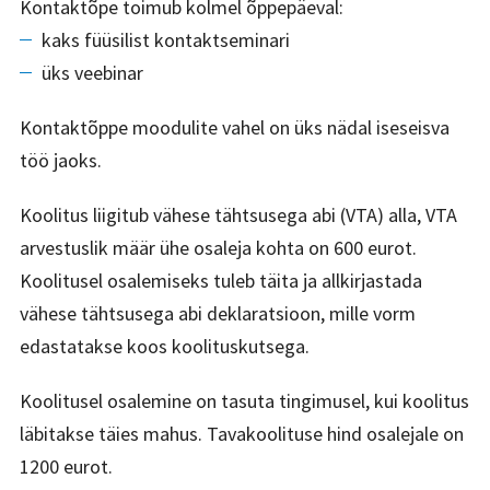
Kontaktõpe toimub kolmel õppepäeval:
kaks füüsilist kontaktseminari
üks veebinar
Kontaktõppe moodulite vahel on üks nädal iseseisva
töö jaoks.
Koolitus liigitub vähese tähtsusega abi (VTA) alla, VTA
arvestuslik määr ühe osaleja kohta on 600 eurot.
Koolitusel osalemiseks tuleb täita ja allkirjastada
vähese tähtsusega abi deklaratsioon, mille vorm
edastatakse koos koolituskutsega.
Koolitusel osalemine on tasuta tingimusel, kui koolitus
läbitakse täies mahus. Tavakoolituse hind osalejale on
1200 eurot.