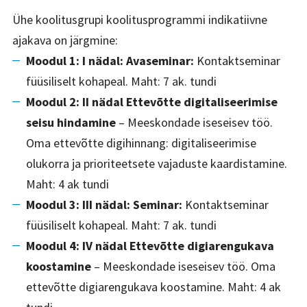
Ühe koolitusgrupi koolitusprogrammi indikatiivne
ajakava on järgmine:
Moodul 1: I nädal: Avaseminar:
Kontaktseminar
füüsiliselt kohapeal. Maht: 7 ak. tundi
Moodul 2: II nädal Ettevõtte digitaliseerimise
seisu hindamine
– Meeskondade iseseisev töö.
Oma ettevõtte digihinnang: digitaliseerimise
olukorra ja prioriteetsete vajaduste kaardistamine.
Maht: 4 ak tundi
Moodul 3: III nädal: Seminar:
Kontaktseminar
füüsiliselt kohapeal. Maht: 7 ak. tundi
Moodul 4: IV nädal Ettevõtte digiarengukava
koostamine
– Meeskondade iseseisev töö. Oma
ettevõtte digiarengukava koostamine. Maht: 4 ak