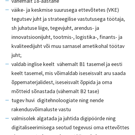
vähemalt 18-aastane
väike- ja keskmise suurusega ettevõtetes (VKE)
tegutsev juht ja strateegilise vastutusega töötaja,
sh juhatuse liige, tegevjuht, arendus- ja
innovatsioonijuht, tootmis-, logistika-, finants- ja
kvaliteedijuht või muu sarnasel ametikohal töötav
juht;
valdab inglise keelt vähemalt B1 tasemel ja eesti
keelt tasemel, mis võimaldab iseseisvalt aru saada
õppematerjalidest, iseseisvalt õppida ja oma
mõtteid sõnastada (vähemalt B2 tase)
tugev huvi digitehnoloogiate ning nende
rakendusvõimaluste vastu
valmisolek algatada ja juhtida digipöörde ning
digitaliseerimisega seotud tegevusi oma ettevõttes