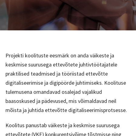
Projekti koolituste eesmärk on anda väikeste ja
keskmise suurusega ettevõtete juhtivtöötajatele
praktilised teadmised ja tööriistad ettevõtte
digitaliseerimise ja digipöörde juhtimiseks. Koolituse
tulemusena omandavad osalejad vajalikud
baasoskused ja pädevused, mis võimaldavad neil
mõista ja juhtida ettevõtte digitaliseerimisprotsesse.
Koolitus panustab väikeste ja keskmise suurusega
ettevõtete (VKE) konkurentsivõime tõstmisse ning